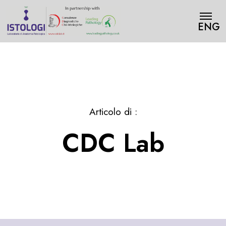
O
ENG
p
e
n
M
e
n
u
Articolo di :
CDC Lab