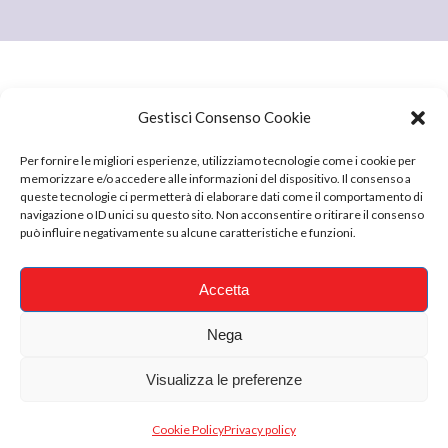
Gestisci Consenso Cookie
Per fornire le migliori esperienze, utilizziamo tecnologie come i cookie per
Sede operativa: Via Della Caserma 28. 05100 Terni (TR)
memorizzare e/o accedere alle informazioni del dispositivo. Il consenso a
PEC:
istologi@pec.it
queste tecnologie ci permetterà di elaborare dati come il comportamento di
navigazione o ID unici su questo sito. Non acconsentire o ritirare il consenso
VAT Europeo: IT01575680556
può influire negativamente su alcune caratteristiche e funzioni.
REA 107941
Accetta
Nega
Visualizza le preferenze
© 2026 ISTOLOGI • Tutti i diritti Riservati
Privacy policy
Cookie Policy
Cookie Policy
Privacy policy