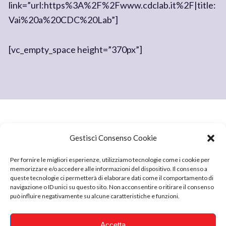
link=”url:https%3A%2F%2Fwww.cdclab.it%2F|title:
Vai%20a%20CDC%20Lab”]
[vc_empty_space height=”370px”]
Gestisci Consenso Cookie
Per fornire le migliori esperienze, utilizziamo tecnologie come i cookie per
Sede operativa: Via Della Caserma 28. 05100 Terni (TR)
memorizzare e/o accedere alle informazioni del dispositivo. Il consenso a
PEC:
istologi@pec.it
queste tecnologie ci permetterà di elaborare dati come il comportamento di
navigazione o ID unici su questo sito. Non acconsentire o ritirare il consenso
VAT Europeo: IT01575680556
può influire negativamente su alcune caratteristiche e funzioni.
REA 107941
Accetta